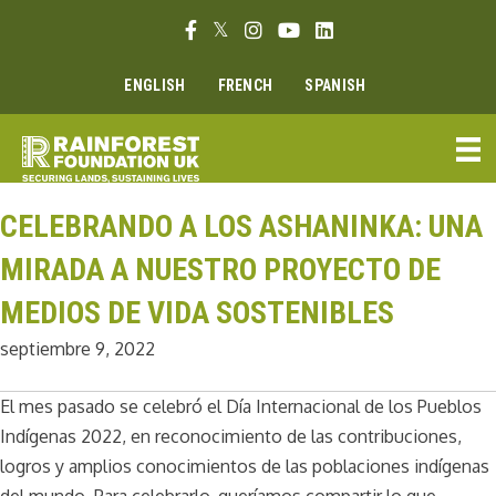
Ir
Enlace Facebook
Enlace Twitter
Enlace Instagram
Enlace Youtube
Linkedin link
al
contenido
ENGLISH
FRENCH
SPANISH
CELEBRANDO A LOS ASHANINKA: UNA
MIRADA A NUESTRO PROYECTO DE
MEDIOS DE VIDA SOSTENIBLES
septiembre 9, 2022
El mes pasado se celebró el Día Internacional de los Pueblos
Indígenas 2022, en reconocimiento de las contribuciones,
logros y amplios conocimientos de las poblaciones indígenas
del mundo. Para celebrarlo, queríamos compartir lo que