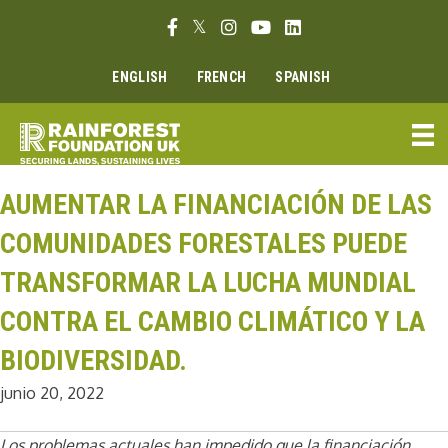
Ir
Enlace Facebook
Enlace Twitter
Enlace Instagram
Enlace Youtube
Linkedin link
al
contenido
ENGLISH
FRENCH
SPANISH
AUMENTAR LA FINANCIACIÓN DE LAS
COMUNIDADES FORESTALES PUEDE
TRANSFORMAR LA LUCHA MUNDIAL
CONTRA EL CAMBIO CLIMÁTICO Y LA
BIODIVERSIDAD.
junio 20, 2022
Los problemas actuales han impedido que la financiación