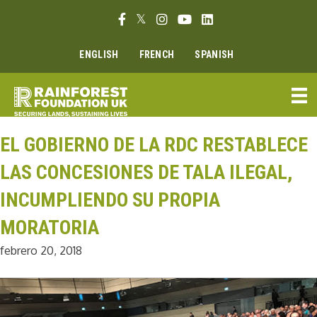
Ir
Enlace Facebook
Enlace Twitter
Enlace Instagram
Enlace Youtube
Linkedin link
al
contenido
ENGLISH
FRENCH
SPANISH
EL GOBIERNO DE LA RDC RESTABLECE
LAS CONCESIONES DE TALA ILEGAL,
INCUMPLIENDO SU PROPIA
MORATORIA
febrero 20, 2018