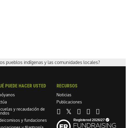
los pueblos indígenas y las comunidades locales?
UÉ PUEDE HACER USTED
RECURSOS
póyanos
Noticias
ctúa
Publicaciones
scuelas y recaudación de
Linkedin link
ondos
ideicomisos y fundaciones
ociaciones y filantropía