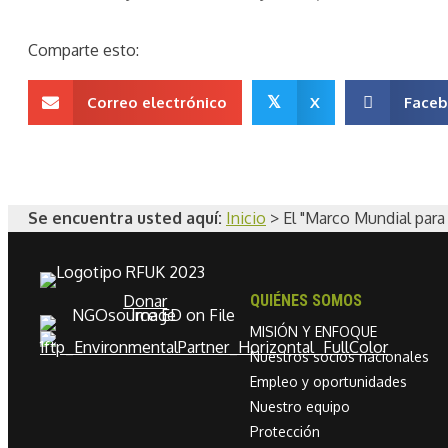
Comparte esto:
Correo electrónico
𝕏
X
Face
Se encuentra usted aquí:
Inicio
>
El "Marco Mundial para
Donar
QUIÉNES SOMOS
MISIÓN Y ENFOQUE
Nuestros socios nacionales
Empleo y oportunidades
Nuestro equipo
Protección