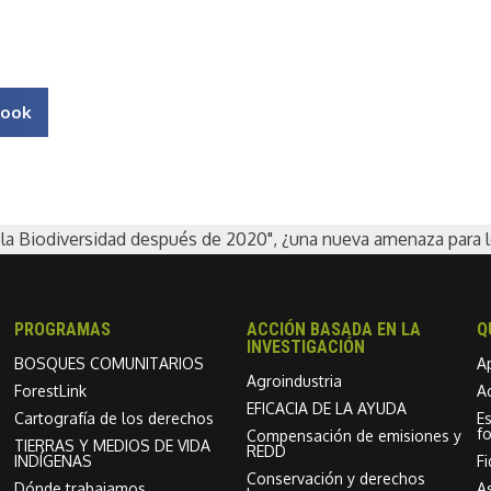
book
 la Biodiversidad después de 2020", ¿una nueva amenaza para 
PROGRAMAS
ACCIÓN BASADA EN LA
Q
INVESTIGACIÓN
BOSQUES COMUNITARIOS
A
Agroindustria
ForestLink
A
EFICACIA DE LA AYUDA
Cartografía de los derechos
E
f
Compensación de emisiones y
TIERRAS Y MEDIOS DE VIDA
REDD
INDÍGENAS
F
Conservación y derechos
Dónde trabajamos
As