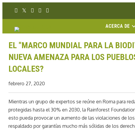
Ir
Enlace Facebook
Enlace Twitter
Enlace Instagram
Enlace Youtube
Linkedin link
al
contenido
ACERCA DE
EL "MARCO MUNDIAL PARA LA BIODI
NUEVA AMENAZA PARA LOS PUEBLO
LOCALES?
febrero 27, 2020
Mientras un grupo de expertos se reúne en Roma para redac
protegidas hasta el 30% en 2030, la Rainforest Foundatio
esto pueda provocar un aumento de las violaciones de los 
respaldado por garantías mucho más sólidas de los derecho