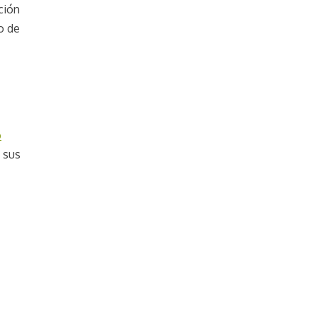
ción
o de
o
 sus