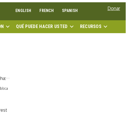
Donar
ENGLISH
FRENCH
SPANISH
BUSC
ÓN
QUÉ PUEDE HACER USTED
RECURSOS
blica
rest