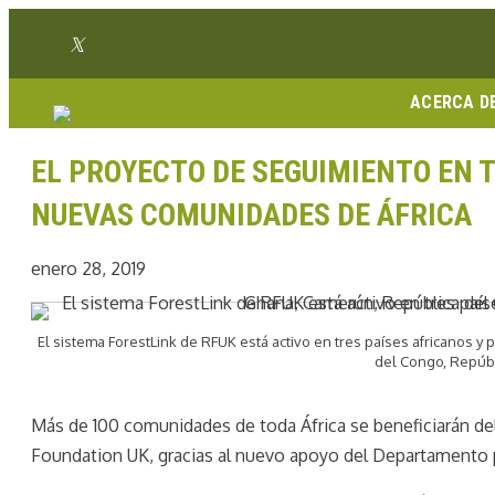
Ir
Enlace Twitter
al
Enlace Facebook
Enlace Instagram
Enlace Youtube
Linkedin link
contenido
ACERCA D
EL PROYECTO DE SEGUIMIENTO EN T
NUEVAS COMUNIDADES DE ÁFRICA
enero 28, 2019
El sistema ForestLink de RFUK está activo en tres países africanos y
del Congo, Repúb
Más de 100 comunidades de toda África se beneficiarán d
Foundation UK, gracias al nuevo apoyo del Departamento pa