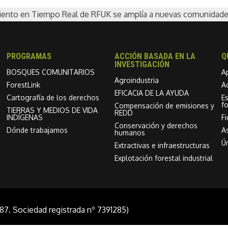
iento en Tiempo Real de RFUK se amplía a nuevas comunidades
PROGRAMAS
ACCIÓN BASADA EN LA
Q
INVESTIGACIÓN
BOSQUES COMUNITARIOS
A
Agroindustria
ForestLink
A
EFICACIA DE LA AYUDA
Cartografía de los derechos
E
f
Compensación de emisiones y
TIERRAS Y MEDIOS DE VIDA
REDD
INDÍGENAS
F
Conservación y derechos
Dónde trabajamos
As
humanos
Ú
Extractivas e infraestructuras
Explotación forestal industrial
87. Sociedad registrada nº 7391285)