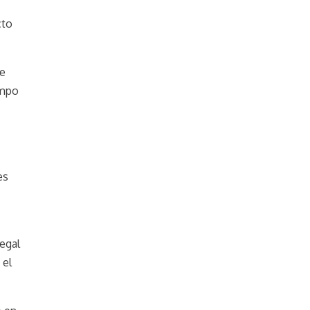
cto
de
empo
es
legal
 el