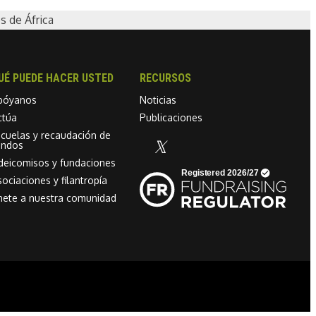
 de África
UÉ PUEDE HACER USTED
RECURSOS
póyanos
Noticias
ctúa
Publicaciones
scuelas y recaudación de
ondos
Linkedin link
ideicomisos y fundaciones
ociaciones y filantropía
nete a nuestra comunidad