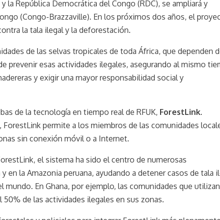
y la República Democrática del Congo (RDC), se ampliará y
 Congo (Congo-Brazzaville). En los próximos dos años, el proye
tra la tala ilegal y la deforestación.
idades de las selvas tropicales de toda África, que dependen 
de prevenir esas actividades ilegales, asegurando al mismo ti
dereras y exigir una mayor responsabilidad social y
ebas de la tecnología en tiempo real de RFUK,
ForestLink
.
, ForestLink permite a los miembros de las comunidades local
onas sin conexión móvil o a Internet.
orestLink, el sistema ha sido el centro de numerosas
a y en la Amazonia peruana, ayudando a detener casos de tala i
del mundo. En Ghana, por ejemplo, las comunidades que utilizan
 50% de las actividades ilegales en sus zonas.