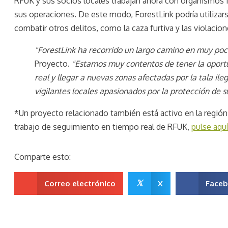
RFUK y sus socios locales trabajan ahora con organismos f
sus operaciones. De este modo, ForestLink podría utilizars
combatir otros delitos, como la caza furtiva y las violaci
"ForestLink ha recorrido un largo camino en muy po
Proyecto.
"Estamos muy contentos de tener la oportu
real y llegar a nuevas zonas afectadas por la tala il
vigilantes locales apasionados por la protección de 
*Un proyecto relacionado también está activo en la regió
trabajo de seguimiento en tiempo real de RFUK,
pulse aquí
Comparte esto:
𝕏
Correo electrónico
X
Face