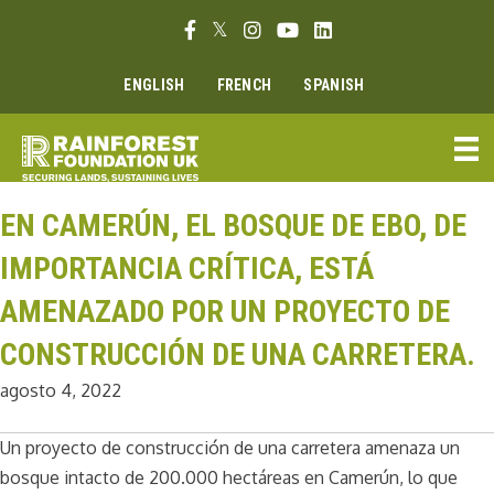
Ir
Enlace Facebook
Enlace Twitter
Enlace Instagram
Enlace Youtube
Linkedin link
al
contenido
ENGLISH
FRENCH
SPANISH
EN CAMERÚN, EL BOSQUE DE EBO, DE
IMPORTANCIA CRÍTICA, ESTÁ
AMENAZADO POR UN PROYECTO DE
CONSTRUCCIÓN DE UNA CARRETERA.
agosto 4, 2022
Un proyecto de construcción de una carretera amenaza un
bosque intacto de 200.000 hectáreas en Camerún, lo que