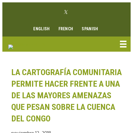
Ir
Enlace Twitter
al
Enlace Facebook
Enlace Instagram
Enlace Youtube
Linkedin link
contenido
ENGLISH
FRENCH
SPANISH
LA CARTOGRAFÍA COMUNITARIA
PERMITE HACER FRENTE A UNA
DE LAS MAYORES AMENAZAS
QUE PESAN SOBRE LA CUENCA
DEL CONGO
noviembre 12, 2018