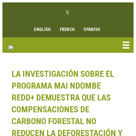
Ir
Enlace Twitter
al
Enlace Facebook
Enlace Instagram
Enlace Youtube
Linkedin link
contenido
ENGLISH
FRENCH
SPANISH
LA INVESTIGACIÓN SOBRE EL
PROGRAMA MAI NDOMBE
REDD+ DEMUESTRA QUE LAS
COMPENSACIONES DE
CARBONO FORESTAL NO
REDUCEN LA DEFORESTACIÓN Y