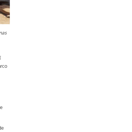
inas
í
arco
se
de