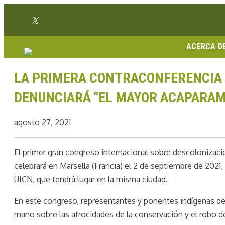
Ir
Enlace Twitter
al
Enlace Facebook
Enlace Instagram
Enlace Youtube
Linkedin link
contenido
ACERCA D
LA PRIMERA CONTRACONFERENCIA
DENUNCIARÁ "EL MAYOR ACAPARAM
agosto 27, 2021
El primer gran congreso internacional sobre descolonización
celebrará en Marsella (Francia) el 2 de septiembre de 202
UICN, que tendrá lugar en la misma ciudad.
En este congreso, representantes y ponentes indígenas de
mano sobre las atrocidades de la conservación y el robo d