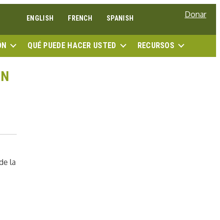
Donar
ENGLISH
FRENCH
SPANISH
BUSC
ÓN
QUÉ PUEDE HACER USTED
RECURSOS
ÓN
de la