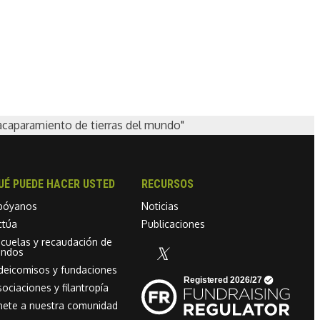
acaparamiento de tierras del mundo"
UÉ PUEDE HACER USTED
RECURSOS
póyanos
Noticias
ctúa
Publicaciones
scuelas y recaudación de
ondos
Linkedin link
ideicomisos y fundaciones
ociaciones y filantropía
nete a nuestra comunidad