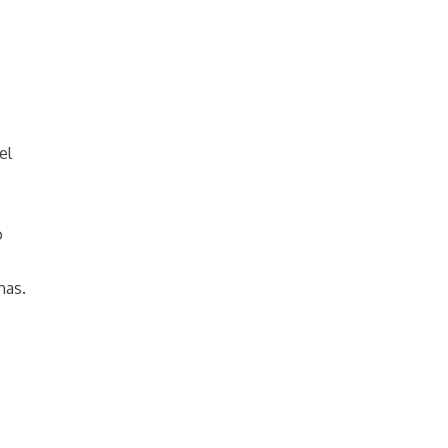
el
o
nas.