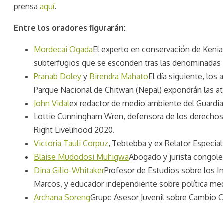
prensa
aquí
.
Entre los oradores figurarán:
Mordecai Ogada
El experto en conservación de Kenia 
subterfugios que se esconden tras las denominadas 
Pranab Doley
y
Birendra Mahato
El día siguiente, los
Parque Nacional de Chitwan (Nepal) expondrán las at
John Vidal
ex redactor de medio ambiente del Guardia
Lottie Cunningham Wren, defensora de los derechos
Right Livelihood 2020.
Victoria Tauli Corpuz
, Tebtebba y ex Relator Especial
Blaise Mudodosi Muhigwa
Abogado y jurista congol
Dina Gilio-Whitaker
Profesor de Estudios sobre los In
Marcos, y educador independiente sobre política med
Archana Soreng
Grupo Asesor Juvenil sobre Cambio Cl