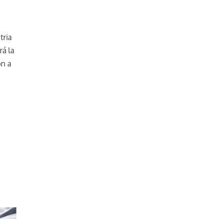
tria
á la
ón a