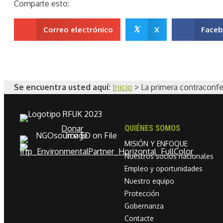
Comparte esto:
𝕏
Correo electrónico
X
Face
Se encuentra usted aquí:
Inicio
>
La primera contraconfe
Donar
QUIÉNES SOMOS
MISIÓN Y ENFOQUE
Nuestros socios nacionales
Empleo y oportunidades
Nuestro equipo
Protección
Gobernanza
Contacte