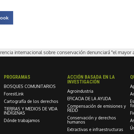
book
rencia internacional sobre conservación denunciará "el mayor 
PROGRAMAS
ACCIÓN BASADA EN LA
Q
INVESTIGACIÓN
BOSQUES COMUNITARIOS
A
Agroindustria
ForestLink
A
EFICACIA DE LA AYUDA
Cartografía de los derechos
E
f
Compensación de emisiones y
TIERRAS Y MEDIOS DE VIDA
REDD
INDÍGENAS
F
Conservación y derechos
Dónde trabajamos
As
humanos
Ú
Extractivas e infraestructuras