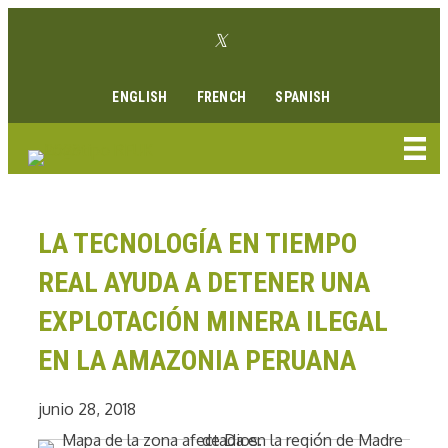
Ir
Enlace Twitter
al
Enlace Facebook
Enlace Instagram
Enlace Youtube
Linkedin link
contenido
ENGLISH
FRENCH
SPANISH
LA TECNOLOGÍA EN TIEMPO
REAL AYUDA A DETENER UNA
EXPLOTACIÓN MINERA ILEGAL
EN LA AMAZONIA PERUANA
junio 28, 2018