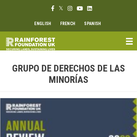
Ir
Enlace Facebook
Enlace Twitter
Enlace Instagram
Enlace Youtube
Linkedin link
al
contenido
ENGLISH
FRENCH
SPANISH
GRUPO DE DERECHOS DE LAS
MINORÍAS