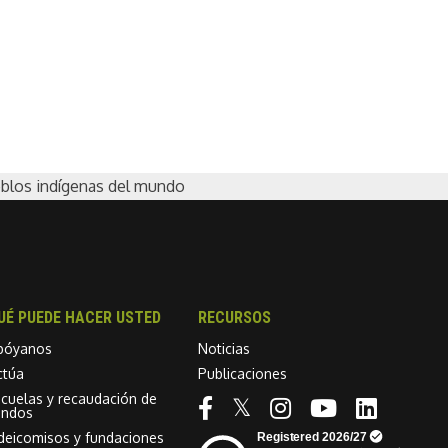
eblos indígenas del mundo
UÉ PUEDE HACER USTED
RECURSOS
póyanos
Noticias
ctúa
Publicaciones
scuelas y recaudación de
Linkedin link
ondos
ideicomisos y fundaciones