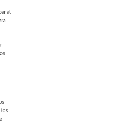
er al
ara
r
hos
us
 los
e