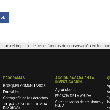
ook
estaca el impacto de los esfuerzos de conservación en los pu
PROGRAMAS
ACCIÓN BASADA EN LA
Q
INVESTIGACIÓN
BOSQUES COMUNITARIOS
A
Agroindustria
ForestLink
A
EFICACIA DE LA AYUDA
Cartografía de los derechos
E
f
Compensación de emisiones y
TIERRAS Y MEDIOS DE VIDA
REDD
INDÍGENAS
F