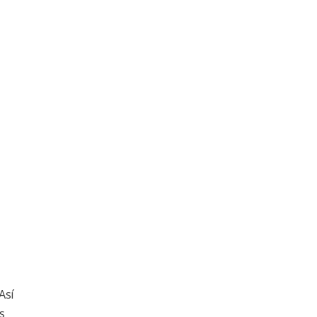
Así
s