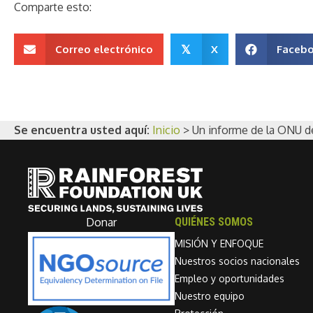
Comparte esto:
Correo electrónico
X
Faceb
𝕏
Se encuentra usted aquí:
Inicio
>
Un informe de la ONU d
Donar
QUIÉNES SOMOS
MISIÓN Y ENFOQUE
Nuestros socios nacionales
Empleo y oportunidades
Nuestro equipo