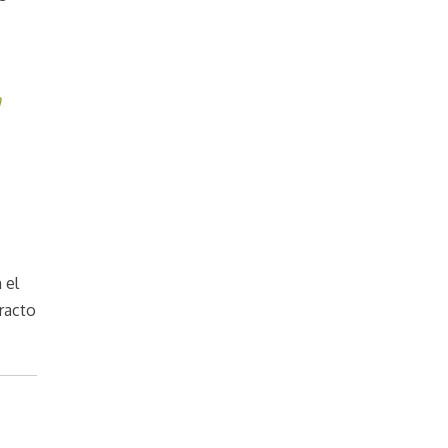
n
 el
racto