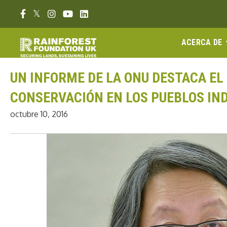
Ir
Enlace Facebook
Enlace Twitter
Enlace Instagram
Enlace Youtube
Linkedin link
al
contenido
ACERCA DE
UN INFORME DE LA ONU DESTACA EL
CONSERVACIÓN EN LOS PUEBLOS IN
octubre 10, 2016