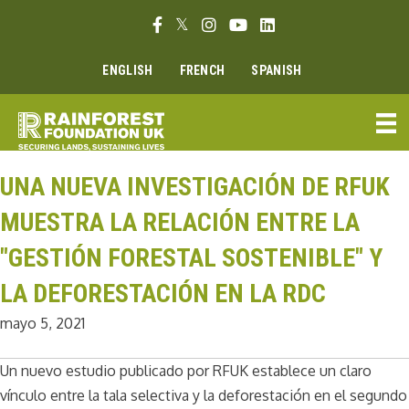
Ir
Enlace Facebook
Enlace Twitter
Enlace Instagram
Enlace Youtube
Linkedin link
al
contenido
ENGLISH
FRENCH
SPANISH
UNA NUEVA INVESTIGACIÓN DE RFUK
MUESTRA LA RELACIÓN ENTRE LA
"GESTIÓN FORESTAL SOSTENIBLE" Y
LA DEFORESTACIÓN EN LA RDC
mayo 5, 2021
Un nuevo estudio publicado por RFUK establece un claro
vínculo entre la tala selectiva y la deforestación en el segundo