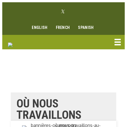
Aller
Lien Twitter
au
Lien Facebook
Lien Instagram
Lien Youtube
Linkedin link
contenu
ENGLISH
FRENCH
SPANISH
OÙ NOUS
TRAVAILLONS