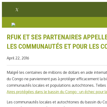
Skip
Twitter link
to
Facebook link
Instagram link
Youtube link
Linkedin link
content
RFUK ET SES PARTENAIRES APPELL
LES COMMUNAUTÉS ET POUR LES 
April 22, 2016
Malgré les centaines de millions de dollars en aide internat
du Congo ne parviennent pas à protéger efficacement la bio
communautés locales et populations autochtones. Telles s
Aires protégées dans le bassin du Congo : un échec pour le
Les communautés locales et autochtones du bassin du Con