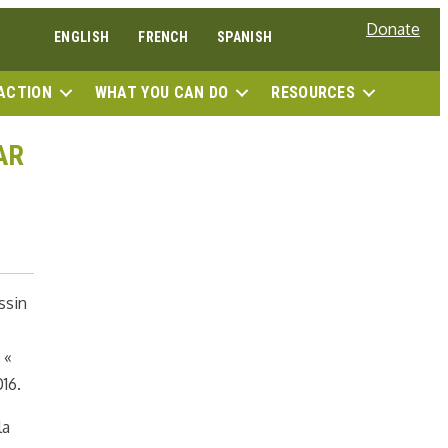
Donate
ENGLISH
FRENCH
SPANISH
SEAR
ACTION
WHAT YOU CAN DO
RESOURCES
AR
ssin
 «
016.
la