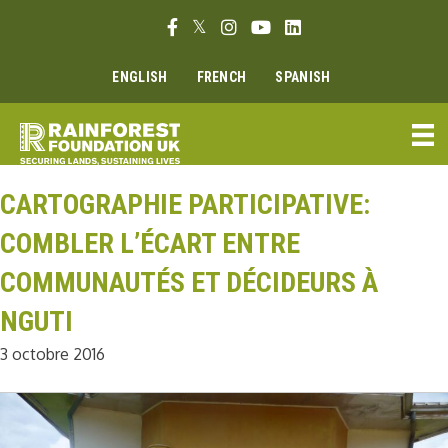
Aller
Lien Facebook
Lien Twitter
Lien Instagram
Lien Youtube
Linkedin link
au
contenu
ENGLISH
FRENCH
SPANISH
CARTOGRAPHIE PARTICIPATIVE:
COMBLER L’ÉCART ENTRE
COMMUNAUTÉS ET DÉCIDEURS À
NGUTI
3 octobre 2016