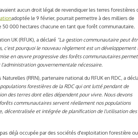
vaient aucun droit légal de revendiquer les terres forestières
lation
adoptée le 9 février, pourrait permettre à des milliers de
de 50 000 hectares chacune en tant que forêt communautaire.
ation UK (RFUK), a déclaré
"La gestion communautaire peut êtr
ts, c'est pourquoi le nouveau règlement est un développement 
 La mise en œuvre progressive des forêts communautaires permet
r l'administration gouvernementale nécessaire.
 Naturelles (RRN), partenaire national du RFUK en RDC, a décl
populations forestières de la RDC qui ont lutté pendant de
ation des terres dont elles dépendent pour vivre. Nous devons
 forêts communautaires servent réellement nos populations
, décentralisée et intégrée de planification de l'utilisation des
t pas déjà occupée par des sociétés d'exploitation forestière o