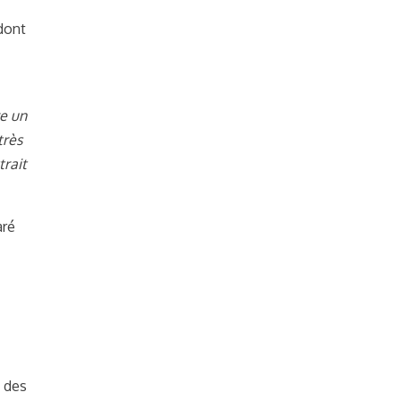
 dont
e un
très
trait
aré
u des