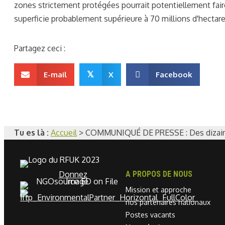
zones strictement protégées pourrait potentiellement fai
superficie probablement supérieure à 70 millions d'hectares
Partagez ceci :
E-mail
𝕏
X
Facebook
Tu es là :
Accueil
>
COMMUNIQUÉ DE PRESSE : Des dizaines 
Donnez
A PROPOS DE NOUS
Mission et approche
nos partenaires nationaux
Postes vacants