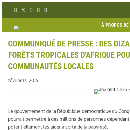
Aller
Lien Facebook
Lien Twitter
Lien Instagram
Lien Youtube
Linkedin link
au
contenu
À PROPOS DE
COMMUNIQUÉ DE PRESSE : DES DIZA
FORÊTS TROPICALES D'AFRIQUE PO
COMMUNAUTÉS LOCALES
février 17, 2016
Le gouvernement de la République démocratique du Congo
pourrait permettre à des millions de personnes dépendant de
potentiellement les aider à sortir de la pauvreté.