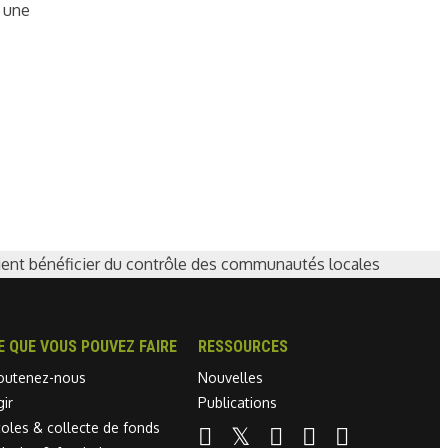
- une
ient bénéficier du contrôle des communautés locales
E QUE VOUS POUVEZ FAIRE
RESSOURCES
outenez-nous
Nouvelles
gir
Publications
coles & collecte de fonds
Linkedin link