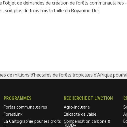
re l'objet de demandes de création de forêts communautaires 
, soit plus de trois fois la taille du Royaume-Uni.
de millions d'hectares de forêts tropicales d'Afrique pourra
PROGRAMMES
RECHERCHE ET L'ACTION
C
Forêts communautaires
Agro-industrie
S
ForestLink
Efficacité de l'aide
A
La Cartographie pour les droits
Compensation carbone &
É
REDD+