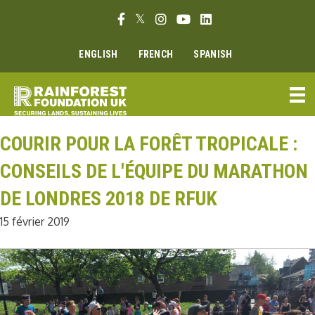
Aller
Lien Facebook
Lien Twitter
Lien Instagram
Lien Youtube
Linkedin link
au
contenu
ENGLISH
FRENCH
SPANISH
COURIR POUR LA FORÊT TROPICALE :
CONSEILS DE L'ÉQUIPE DU MARATHON
DE LONDRES 2018 DE RFUK
15 février 2019