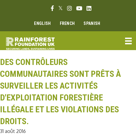
Aller
Lien Facebook
Lien Twitter
Lien Instagram
Lien Youtube
Linkedin link
au
contenu
ENGLISH
FRENCH
SPANISH
DES CONTRÔLEURS
COMMUNAUTAIRES SONT PRÊTS À
SURVEILLER LES ACTIVITÉS
D'EXPLOITATION FORESTIÈRE
ILLÉGALE ET LES VIOLATIONS DES
DROITS.
31 août 2016