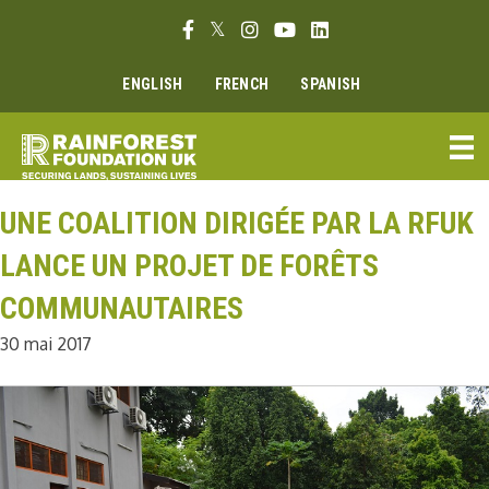
Aller
Lien Facebook
Lien Twitter
Lien Instagram
Lien Youtube
Linkedin link
au
contenu
ENGLISH
FRENCH
SPANISH
UNE COALITION DIRIGÉE PAR LA RFUK
LANCE UN PROJET DE FORÊTS
COMMUNAUTAIRES
30 mai 2017