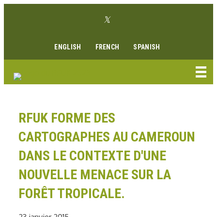
Aller
Lien Twitter
au
Lien Facebook
Lien Instagram
Lien Youtube
Linkedin link
contenu
ENGLISH
FRENCH
SPANISH
RFUK FORME DES
CARTOGRAPHES AU CAMEROUN
DANS LE CONTEXTE D'UNE
NOUVELLE MENACE SUR LA
FORÊT TROPICALE.
23 janvier 2015