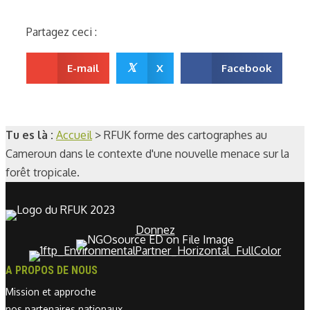
Partagez ceci :
𝕏
E-mail
X
Facebook
Tu es là :
Accueil
>
RFUK forme des cartographes au
Cameroun dans le contexte d'une nouvelle menace sur la
forêt tropicale.
Donnez
A PROPOS DE NOUS
Mission et approche
nos partenaires nationaux