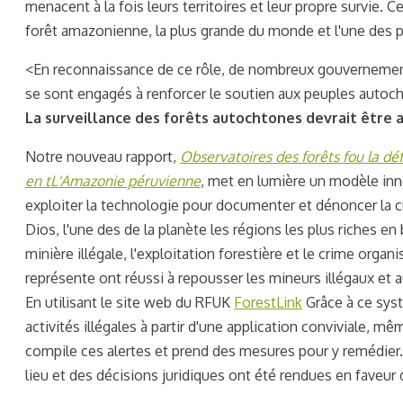
menacent à la fois leurs territoires et leur propre survie. Ce
forêt amazonienne, la plus grande du monde et l'une des 
<En reconnaissance de ce rôle, de nombreux gouvernements
se sont engagés à renforcer le soutien aux peuples auto
La surveillance des forêts autochtones devrait être a
Notre nouveau rapport,
Observatoires des forêts f
ou
la dé
en t
L'Amazonie péruvienne
,
met en lumière un modèle inno
exploiter la technologie pour documenter et dénoncer la c
Dios, l'une des
de la planète
les régions les plus riches en
minière illégale, l'exploitation forestière et le crime or
représente ont réussi à repousser les mineurs illégaux et au
En utilisant le site web du RFUK
ForestLink
Grâce à ce sys
activités illégales à partir d'une application conviviale
compile ces alertes et prend des mesures pour y remédier. 
lieu et des décisions juridiques ont été rendues en fav