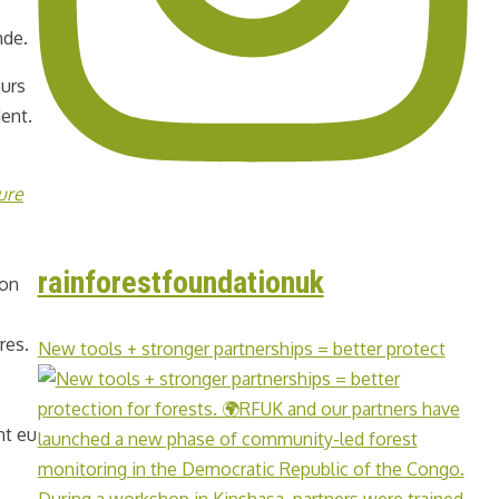
nde.
eurs
ent.
ure
rainforestfoundationuk
ion
res.
New tools + stronger partnerships = better protect
nt eu