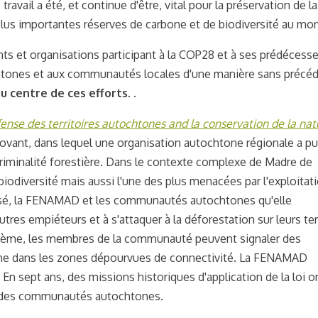
 travail a été, et continue d'être, vital pour la préservation de la
plus importantes réserves de carbone et de biodiversité au mo
 et organisations participant à la COP28 et à ses prédécess
chtones et aux communautés locales d'une manière sans précéd
u centre de ces efforts.
.
fense des territoires autochtones a
nd
la conservation de la nat
vant, dans lequel une organisation autochtone régionale a pu
riminalité forestière. Dans le contexte complexe de Madre de
 biodiversité
mais aussi l'une des plus menacées par l'exploitat
ganisé, la FENAMAD et les communautés autochtones qu'elle
tres empiéteurs et à s'attaquer à la déforestation sur leurs ter
tème, les membres de la communauté peuvent signaler des
, même dans les zones dépourvues de connectivité. La FENAMAD
En sept ans, des missions historiques d'application de la loi o
eur des communautés autochtones.