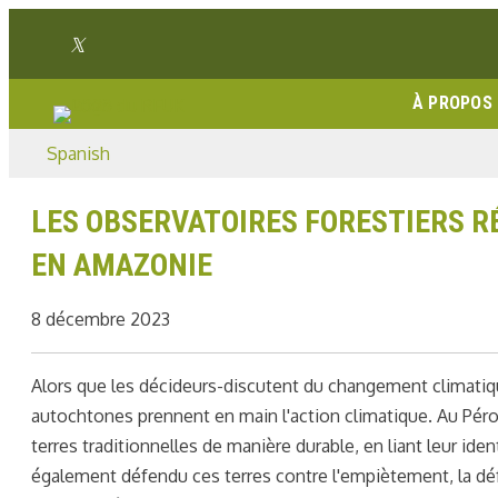
Aller
Lien Twitter
au
Lien Facebook
Lien Instagram
Lien Youtube
Linkedin link
contenu
À PROPOS
Spanish
LES OBSERVATOIRES FORESTIERS R
EN AMAZONIE
8 décembre 2023
Alors que les décideurs
-
discutent du changement climatiqu
autochtones prennent en main l'action climatique. Au Pér
terres traditionnelles de manière durable, en liant leur ide
également défendu ces terres contre l'empiètement, la déf