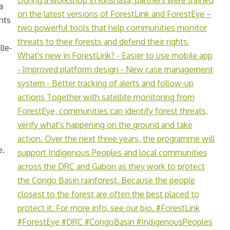
a
nts
lle-
e
.