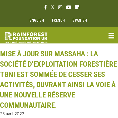
Aller
Lien Facebook
Lien Twitter
Lien Instagram
Lien Youtube
Linkedin link
au
contenu
ENGLISH
FRENCH
SPANISH
MISE À JOUR SUR MASSAHA : LA
SOCIÉTÉ D'EXPLOITATION FORESTIÈRE
TBNI EST SOMMÉE DE CESSER SES
ACTIVITÉS, OUVRANT AINSI LA VOIE À
UNE NOUVELLE RÉSERVE
COMMUNAUTAIRE.
25 avril 2022