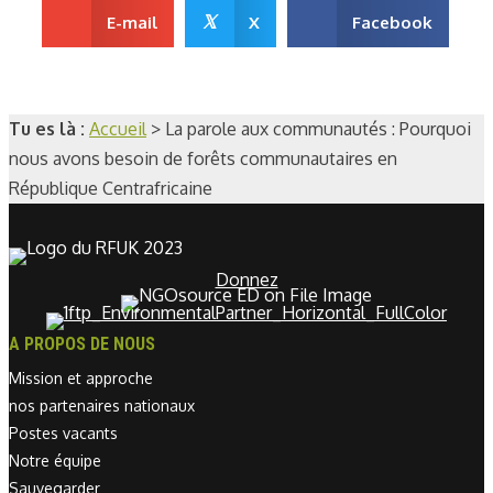
𝕏
E-mail
X
Facebook
Tu es là :
Accueil
>
La parole aux communautés : Pourquoi
nous avons besoin de forêts communautaires en
République Centrafricaine
Donnez
A PROPOS DE NOUS
Mission et approche
nos partenaires nationaux
Postes vacants
Notre équipe
Sauvegarder