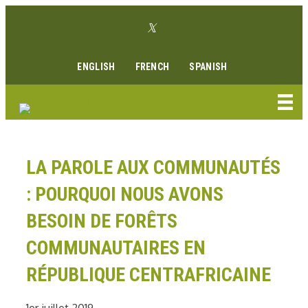
Aller
Lien Twitter
au
Lien Facebook
Lien Instagram
Lien Youtube
Linkedin link
contenu
ENGLISH
FRENCH
SPANISH
LA PAROLE AUX COMMUNAUTÉS
: POURQUOI NOUS AVONS
BESOIN DE FORÊTS
COMMUNAUTAIRES EN
RÉPUBLIQUE CENTRAFRICAINE
1er juillet 2019