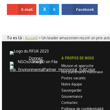
𝕏
E-mail
X
Facebook
Tu es là :
Accueil
>
Un leader amazonien reçoit un prix au
Donnez
A PROPOS DE NOUS
Mission et approche
nos partenaires nationaux
Postes vacants
Notre équipe
Sauvegarder
Gouvernance
Contactez
Politique de confidentialité