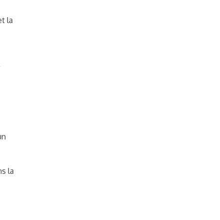
t la
un
s la