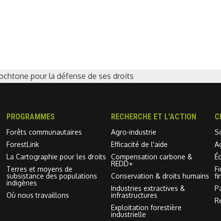
tochtone pour la défense de ses droits
PROGRAMMES
RECHERCHE ET L'ACTION
C
Forêts communautaires
Agro-industrie
S
ForestLink
Efficacité de l'aide
A
La Cartographie pour les droits
Compensation carbone &
É
REDD+
Terres et moyens de
F
subsistance des populations
Conservation & droits humains
fi
indigènes
Industries extractives &
P
Où nous travaillons
infrastructures
R
Exploitation forestière
industrielle