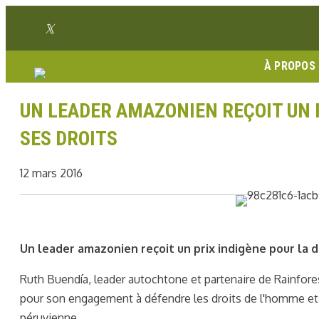
Aller
Lien Twitter
au
Lien Facebook
Lien Instagram
Lien Youtube
Linkedin link
contenu
À PROPOS
UN LEADER AMAZONIEN REÇOIT UN 
SES DROITS
12 mars 2016
Un leader amazonien reçoit un prix indigène pour la 
Ruth Buendía, leader autochtone et partenaire de Rainfore
pour son engagement à défendre les droits de l'homme e
péruvienne.