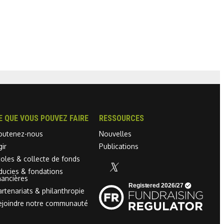
E QUE VOUS POUVEZ FAIRE
RESSOURCES
outenez-nous
Nouvelles
gir
Publications
coles & collecte de fonds
iducies & fondations
Linkedin link
nancières
artenariats & philanthropie
ejoindre notre communauté