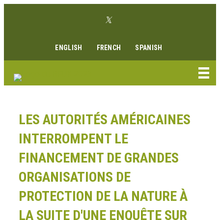
Aller
Lien Twitter
au
Lien Facebook
Lien Instagram
Lien Youtube
Linkedin link
contenu
ENGLISH
FRENCH
SPANISH
LES AUTORITÉS AMÉRICAINES
INTERROMPENT LE
FINANCEMENT DE GRANDES
ORGANISATIONS DE
PROTECTION DE LA NATURE À
LA SUITE D'UNE ENQUÊTE SUR