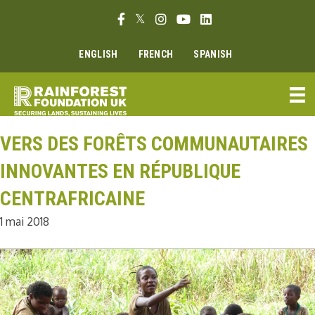
Aller
Lien Facebook
Lien Twitter
Lien Instagram
Lien Youtube
Linkedin link
au
contenu
ENGLISH
FRENCH
SPANISH
VERS DES FORÊTS COMMUNAUTAIRES
INNOVANTES EN RÉPUBLIQUE
CENTRAFRICAINE
1 mai 2018